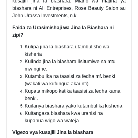
kusajili jina la biashara.
Mfano wa majina ya
biashara ni Ali Entreprises,
Rose Beauty Salon au
John Urassa
Investments, n.k
Faida za Urasimishaji wa Jina la Biashara ni
zipi?
Kulipa jina la biashara utambulisho wa
kisheria
Kulinda jina la biashara lisitumiwe na mtu
mwingine.
Kutambulika na taasisi za fedha mf. benki
(wakati wa kufungua akaunti).
Kupata mikopo katika taasisi za fedha kama
benki.
Kuifanya biashara yako kutambulika kisheria.
Kuitangaza biashara kwa urahisi na
kupanua wigo wa wateja.
Vigezo vya kusajili Jina la biashara