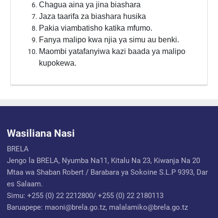
Chagua aina ya jina biashara
Jaza taarifa za biashara husika
Pakia viambatisho katika mfumo.
Fanya malipo kwa njia ya simu au benki.
Maombi yatafanyiwa kazi baada ya malipo
kupokewa.
Wasiliana Nasi
BRELA
Jengo la BRELA, Nyumba Na11, Kitalu Na 23, Kiwanja Na 20
Mtaa wa Shaban Robert / Barabara ya Sokoine S.L.P 9393, Dar
es Salaam.
Simu: +255 (0) 22 2212800/ +255 (0) 22 2180113
Baruapepe: maoni@brela.go.tz, malalamiko@brela.go.tz