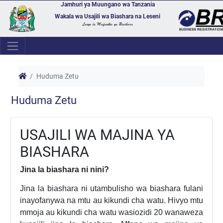
Jamhuri ya Muungano wa Tanzania
Wakala wa Usajili wa Biashara na Leseni
Lango la Mafanikio ya Biashara
Huduma Zetu
Huduma Zetu
USAJILI WA MAJINA YA
BIASHARA
Jina la biashara ni nini?
Jina la biashara ni utambulisho wa biashara
fulani
inayofanywa na mtu au kikundi cha watu.
Hivyo mtu
mmoja au kikundi cha watu wasiozidi
20 wanaweza