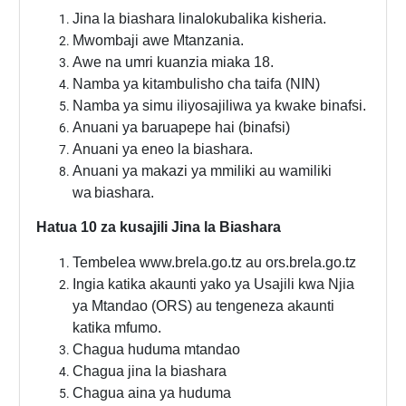
Jina la biashara linalokubalika kisheria.
Mwombaji awe Mtanzania.
Awe na umri kuanzia miaka 18.
Namba ya kitambulisho cha taifa (NIN)
Namba ya simu iliyosajiliwa ya kwake binafsi.
Anuani ya baruapepe hai (binafsi)
Anuani ya eneo la biashara.
Anuani ya makazi ya mmiliki au wamiliki
wa
biashara.
Hatua 10 za kusajili Jina la Biashara
Tembelea www.brela.go.tz au ors.brela.go.tz
Ingia katika akaunti yako ya Usajili kwa Njia
ya Mtandao (ORS) au tengeneza akaunti
katika mfumo.
Chagua huduma mtandao
Chagua jina la biashara
Chagua aina ya huduma