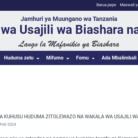
Barua pepe
Maswali y
Jamhuri ya Muungano wa Tanzania
wa Usajili wa Biashara n
Lango la Mafanikio ya Biashara
Huduma zetu
Mifumo
Fomu
Ada Mbalimbali
 KUHUSU HUDUMA ZITOLEWAZO NA WAKALA WA USAJILI W
Feb 2024