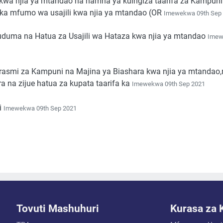
a kwa njia ya mtandao na namna ya kuingiza taarifa za Kampuni
ika mfumo wa usajili kwa njia ya mtandao (OR
Imewekwa 09th Sep
Huduma na Hatua za Usajili wa Hataza kwa njia ya mtandao
Ime
a rasmi za Kampuni na Majina ya Biashara kwa njia ya mtanda
ra na zijue hatua za kupata taarifa ka
Imewekwa 09th Sep 2021
i
Imewekwa 09th Sep 2021
Tovuti Mashuhuri
Kurasa za 