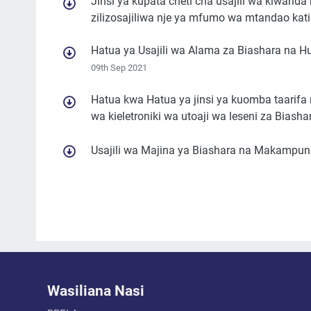
Jinsi ya kupata cheti cha usajili wa kiwand
zilizosajiliwa nje ya mfumo wa mtandao kat
Hatua ya Usajili wa Alama za Biashara na 
09th Sep 2021
Hatua kwa Hatua ya jinsi ya kuomba taarif
wa kieletroniki wa utoaji wa leseni za Biasha
Usajili wa Majina ya Biashara na Makampun
Wasiliana Nasi