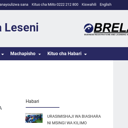
anayoulizwa sana
Kituo cha Miito 0222 212 800
Kiswahili
English
a Leseni
Machapisho
Kituo cha Habari
Habari
A
URASIMISHAJI WA BIASHARA
NI MSINGI WA KILIMO