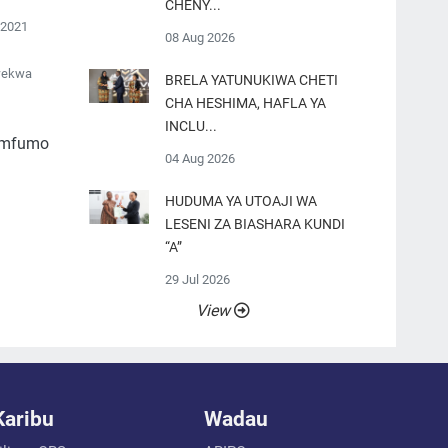
CHENY...
 2021
08 Aug 2026
wekwa
BRELA YATUNUKIWA CHETI
CHA HESHIMA, HAFLA YA
INCLU...
o,mfumo
04 Aug 2026
HUDUMA YA UTOAJI WA
LESENI ZA BIASHARA KUNDI
“A”
29 Jul 2026
View
Karibu
Wadau