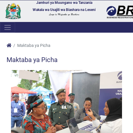
Jamhuri ya Muungano wa Tanzania
Wakala wa Usajili wa Biashara na Leseni
Lango la Mafanikio ya Biashara
Maktaba ya Picha
Maktaba ya Picha
16