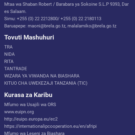
Mtaa wa Shaban Robert / Barabara ya Sokoine S.L.P 9393, Dar
es Salaam.
Simu: +255 (0) 22 2212800/ +255 (0) 22 2180113
Baruapepe: maoni@brela.go.tz, malalamiko@brela.go.tz
Tovuti Mashuhuri
TRA
NIDA
RITA
TANTRADE
WIZARA YA VIWANDA NA BIASHARA
KITUO CHA UWEKEZAJI TANZANIA (TIC)
Kurasa za Karibu
Mfumo wa Usajili wa ORS
www.euipn.org
http://euipo.europa.eu/ec2
https://internationalipcooperation.eu/en/afripi
Mfumo wa Leseni za Biashara