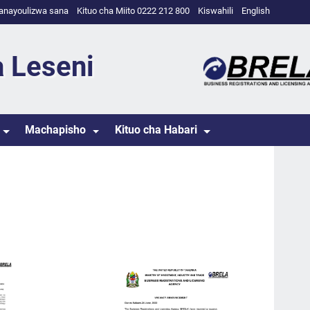
anayoulizwa sana
Kituo cha Miito 0222 212 800
Kiswahili
English
a Leseni
Machapisho
Kituo cha Habari