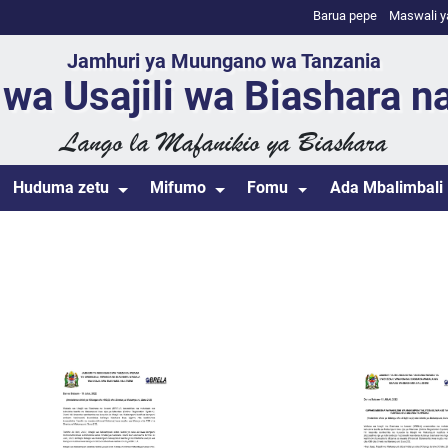
Barua pepe
Maswali y
Jamhuri ya Muungano wa Tanzania
wa Usajili wa Biashara n
Lango la Mafanikio ya Biashara
Huduma zetu
Mifumo
Fomu
Ada Mbalimbali