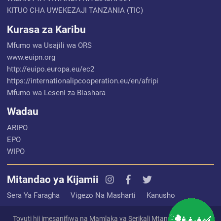
KITUO CHA UWEKEZAJI TANZANIA (TIC)
Kurasa za Karibu
Mfumo wa Usajili wa ORS
www.euipn.org
http://euipo.europa.eu/ec2
https://internationalipcooperation.eu/en/afripi
Mfumo wa Leseni za Biashara
Wadau
ARIPO
EPO
WIPO
Mitandao ya Kijamii
Sera Ya Faragha
Vigezo Na Masharti
Kanusho
Tovuti hii imesanifiwa na Mamlaka ya Serikali Mtandao (EGA) na