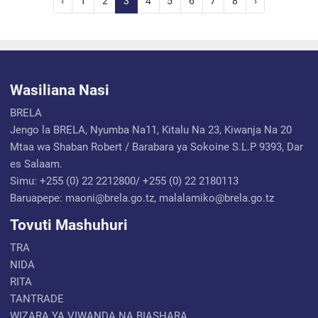
‹
1
2
3
4
5
6
7
8
›
Wasiliana Nasi
BRELA
Jengo la BRELA, Nyumba Na11, Kitalu Na 23, Kiwanja Na 20
Mtaa wa Shaban Robert / Barabara ya Sokoine S.L.P 9393, Dar
es Salaam.
Simu: +255 (0) 22 2212800/ +255 (0) 22 2180113
Baruapepe: maoni@brela.go.tz, malalamiko@brela.go.tz
Tovuti Mashuhuri
TRA
NIDA
RITA
TANTRADE
WIZARA YA VIWANDA NA BIASHARA