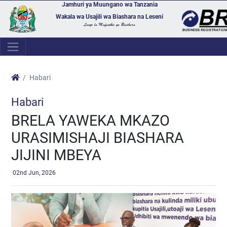
Jamhuri ya Muungano wa Tanzania
Wakala wa Usajili wa Biashara na Leseni
Lango la Mafanikio ya Biashara
Habari
Habari
BRELA YAWEKA MKAZO
URASIMISHAJI BIASHARA
JIJINI MBEYA
02nd Jun, 2026