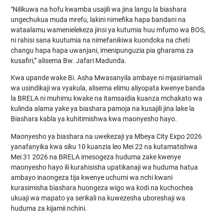
"Nilikuwa na hofu kwamba usajili wa jina langu la biashara
ungechukua muda mrefu, lakini nimefika hapa bandani na
wataalamu wamenielekeza jinsi ya kutumia huu mfumo wa BOS,
ni rahisi sana kuutumia na nimefanikiwa kuondoka na cheti
changu hapa hapa uwanjani, imenipunguzia pia gharama za
kusafiri,” alisema Bw. Jafari Madunda.
Kwa upande wake Bi. Asha Mwasanyila ambaye ni mjasiriamali
wa usindikaji wa vyakula, alisema elimu aliyopata kwenye banda
la BRELA ni muhimu kwake na itamsaidia kuanza mchakato wa
kulinda alama yake ya biashara pamoja na kusajili jina lake la
Biashara kabla ya kuhitimishwa kwa maonyesho hayo.
Maonyesho ya biashara na uwekezaji ya Mbeya City Expo 2026
yanafanyika kwa siku 10 kuanzia leo Mei 22 na kutamatishwa
Mei 31 2026 na BRELA imesogeza huduma zake kwenye
maonyesho hayo ili kurahisisha upatikanaji wa huduma hatua
ambayo inaongeza tija kwenye uchumi wa nchi kwani
kurasimisha biashara huongeza wigo wa kodi na kuchochea
ukuaji wa mapato ya serikali na kuwezesha uboreshaji wa
huduma za kijamii nchini.