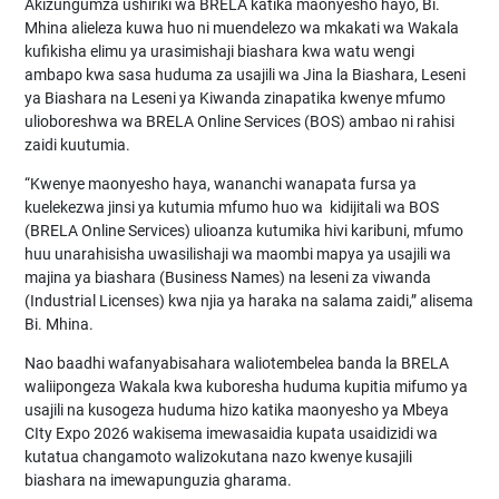
Akizungumza ushiriki wa BRELA katika maonyesho hayo, Bi.
Mhina alieleza kuwa huo ni muendelezo wa mkakati wa Wakala
kufikisha elimu ya urasimishaji biashara kwa watu wengi
ambapo kwa sasa huduma za usajili wa Jina la Biashara, Leseni
ya Biashara na Leseni ya Kiwanda zinapatika kwenye mfumo
ulioboreshwa wa BRELA Online Services (BOS) ambao ni rahisi
zaidi kuutumia.
“Kwenye maonyesho haya, wananchi wanapata fursa ya
kuelekezwa jinsi ya kutumia mfumo huo wa kidijitali wa BOS
(BRELA Online Services) ulioanza kutumika hivi karibuni, mfumo
huu unarahisisha uwasilishaji wa maombi mapya ya usajili wa
majina ya biashara (Business Names) na leseni za viwanda
(Industrial Licenses) kwa njia ya haraka na salama zaidi,” alisema
Bi. Mhina.
Nao baadhi wafanyabisahara waliotembelea banda la BRELA
waliipongeza Wakala kwa kuboresha huduma kupitia mifumo ya
usajili na kusogeza huduma hizo katika maonyesho ya Mbeya
CIty Expo 2026 wakisema imewasaidia kupata usaidizidi wa
kutatua changamoto walizokutana nazo kwenye kusajili
biashara na imewapunguzia gharama.