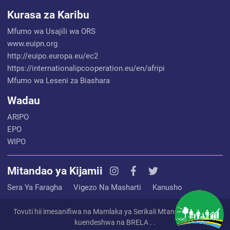
Kurasa za Karibu
Mfumo wa Usajili wa ORS
www.euipn.org
http://euipo.europa.eu/ec2
https://internationalipcooperation.eu/en/afripi
Mfumo wa Leseni za Biashara
Wadau
ARIPO
EPO
WIPO
Mitandao ya Kijamii
Sera Ya Faragha
Vigezo Na Masharti
Kanusho
Tovuti hii imesanifiwa na Mamlaka ya Serikali Mtandao (EGA) na
kuendeshwa na BRELA
.
.