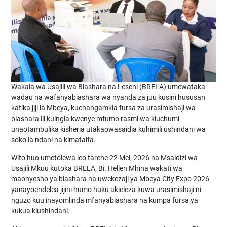
Wakala wa Usajili wa Biashara na Leseni (BRELA) umewataka
wadau na wafanyabiashara wa nyanda za juu kusini hususan
katika jiji la Mbeya, kuchangamkia fursa za urasimishaji wa
biashara ili kuingia kwenye mfumo rasmi wa kiuchumi
unaotambulika kisheria utakaowasaidia kuhimili ushindani wa
soko la ndani na kimataifa.
Wito huo umetolewa leo tarehe 22 Mei, 2026 na Msaidizi wa
Usajili Mkuu kutoka BRELA, Bi. Hellen Mhina wakati wa
maonyesho ya biashara na uwekezaji ya Mbeya City Expo 2026
yanayoendelea jijini humo huku akieleza kuwa urasimishaji ni
nguzo kuu inayomlinda mfanyabiashara na kumpa fursa ya
kukua kiushindani.