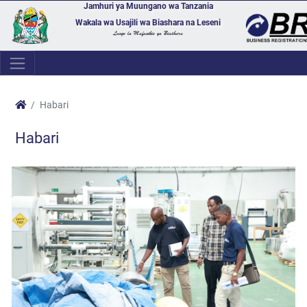
Jamhuri ya Muungano wa Tanzania
Wakala wa Usajili wa Biashara na Leseni
Lango la Mafanikio ya Biashara
Habari
Habari