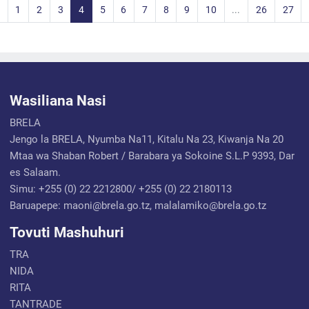
1
2
3
4
5
6
7
8
9
10
...
26
27
Wasiliana Nasi
BRELA
Jengo la BRELA, Nyumba Na11, Kitalu Na 23, Kiwanja Na 20
Mtaa wa Shaban Robert / Barabara ya Sokoine S.L.P 9393, Dar
es Salaam.
Simu: +255 (0) 22 2212800/ +255 (0) 22 2180113
Baruapepe: maoni@brela.go.tz, malalamiko@brela.go.tz
Tovuti Mashuhuri
TRA
NIDA
RITA
TANTRADE